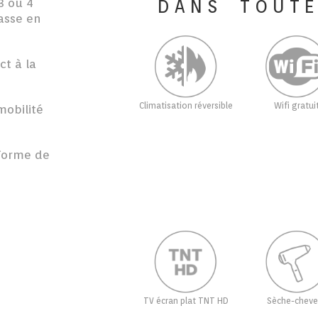
3 ou 4
DANS TOUT
asse en
ct à la
Climatisation réversible
Wifi gratui
obilité
 forme de
TV écran plat TNT HD
Sèche-cheve