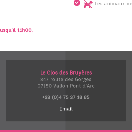
Les animaux ne
 jusqu’à 11h00.
Le Clos des Bruyères
347 route des Gorges
07150 Vallon Pont d’Arc
+33 (0)4 75 37 18 85
Email