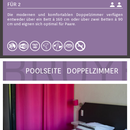
person
person
FÜR 2
Die modernen und komfortablen Doppelzimmer verfügen
entweder über ein Bett à 160 cm oder über zwei Betten à 90
cm und eignen sich optimal für Paare.
POOLSEITE DOPPELZIMMER