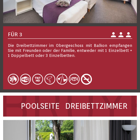
person
person
person
FÜR 3
Die Dreibettzimmer im Obergeschoss mit Balkon empfangen
Sie mit Freunden oder der Familie, entweder mit 1 Einzelbett +
1 Doppelbett oder 3 Einzelbetten.
POOLSEITE DREIBETTZIMMER