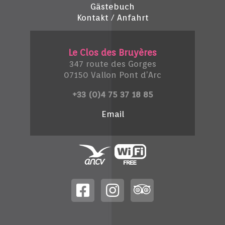
Gästebuch
Kontakt / Anfahrt
Le Clos des Bruyères
347 route des Gorges
07150 Vallon Pont d’Arc
+33 (0)4 75 37 18 85
Email