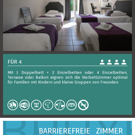
person
person
person
person
FÜR 4
Mit 1 Doppelbett + 2 Einzelbetten oder 4 Einzelbetten,
Terrasse oder Balkon eignen sich die Vierbettzimmer optimal
für Familien mit Kindern und kleine Gruppen von Freunden.
BARRIEREFREIE ZIMMER